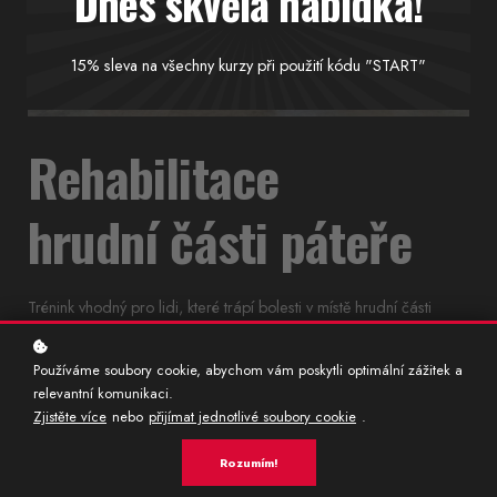
Dnes skvělá nabídka!
15% sleva na všechny kurzy při použití kódu "START"
Rehabilitace
hrudní části páteře
Trénink vhodný pro lidi, které trápí bolesti v místě hrudní části
páteře.
Používáme soubory cookie, abychom vám poskytli optimální zážitek a
Délka
Náročnost
relevantní komunikaci.
Zjistěte více
nebo
přijímat jednotlivé soubory cookie
.
56 MINUT
NÍZKÁ
Rozumím!